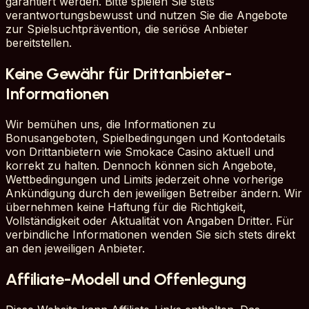
garantiert werden. Bitte spielen Sie stets
verantwortungsbewusst und nutzen Sie die Angebote
zur Spielsuchtprävention, die seriöse Anbieter
bereitstellen.
Keine Gewähr für Drittanbieter-
Informationen
Wir bemühen uns, die Informationen zu
Bonusangeboten, Spielbedingungen und Kontodetails
von Drittanbietern wie Smokace Casino aktuell und
korrekt zu halten. Dennoch können sich Angebote,
Wettbedingungen und Limits jederzeit ohne vorherige
Ankündigung durch den jeweiligen Betreiber ändern. Wir
übernehmen keine Haftung für die Richtigkeit,
Vollständigkeit oder Aktualität von Angaben Dritter. Für
verbindliche Informationen wenden Sie sich stets direkt
an den jeweiligen Anbieter.
Affiliate-Modell und Offenlegung