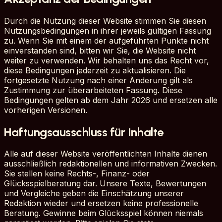
Durch die Nutzung dieser Website stimmen Sie diesen
Nutzungsbedingungen in ihrer jeweils gültigen Fassung
zu. Wenn Sie mit einem der aufgeführten Punkte nicht
einverstanden sind, bitten wir Sie, die Website nicht
weiter zu verwenden. Wir behalten uns das Recht vor,
diese Bedingungen jederzeit zu aktualisieren. Die
fortgesetzte Nutzung nach einer Änderung gilt als
Zustimmung zur überarbeiteten Fassung. Diese
Bedingungen gelten ab dem Jahr 2026 und ersetzen alle
vorherigen Versionen.
Haftungsausschluss für Inhalte
Alle auf dieser Website veröffentlichten Inhalte dienen
ausschließlich redaktionellen und informativen Zwecken.
Sie stellen keine Rechts-, Finanz- oder
Glücksspielberatung dar. Unsere Texte, Bewertungen
und Vergleiche geben die Einschätzung unserer
Redaktion wieder und ersetzen keine professionelle
Beratung. Gewinne beim Glücksspiel können niemals